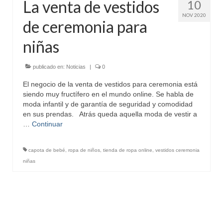
La venta de vestidos
10
El Currículum
NOV 2020
de ceremonia para
Ejemplos de CV
niñas
La Entrevista
Ejemplos de Entrevistas de trabajo
publicado en:
Noticias
|
0
El negocio de la venta de vestidos para ceremonia está
Como vestirse
siendo muy fructífero en el mundo online. Se habla de
moda infantil y de garantía de seguridad y comodidad
El Entrevistador
en sus prendas. Atrás queda aquella moda de vestir a
…
Continuar
Preguntas de Marketing
Entrevista por Skype
capota de bebé
,
ropa de niños
,
tienda de ropa online
,
vestidos ceremonia
niñas
Mejorar en el trabajo
Mejorar Sueldo
Solicitar Aumento