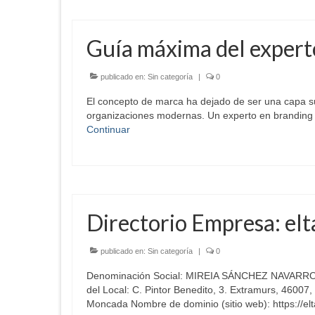
Guía máxima del expert
publicado en:
Sin categoría
|
0
El concepto de marca ha dejado de ser una capa sup
organizaciones modernas. Un experto en branding 
Continuar
Directorio Empresa: elt
publicado en:
Sin categoría
|
0
Denominación Social: MIREIA SÁNCHEZ NAVARROCIF
del Local: C. Pintor Benedito, 3. Extramurs, 46007
Moncada Nombre de dominio (sitio web): https://el