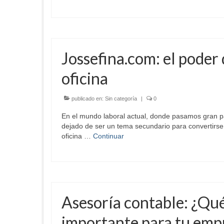
Jossefina.com: el poder d
oficina
publicado en:
Sin categoría
|
0
En el mundo laboral actual, donde pasamos gran par
dejado de ser un tema secundario para convertirse
oficina …
Continuar
Asesoría contable: ¿Qué 
importante para tu emp