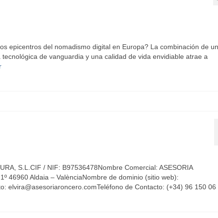
os epicentros del nomadismo digital en Europa? La combinación de u
a tecnológica de vanguardia y una calidad de vida envidiable atrae a
r
RA, S.L.CIF / NIF: B97536478Nombre Comercial: ASESORIA
1º 46960 Aldaia – ValènciaNombre de dominio (sitio web):
to: elvira@asesoriaroncero.comTeléfono de Contacto: (+34) 96 150 06