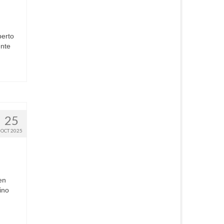
perto
ente
25
OCT 2025
en
ino