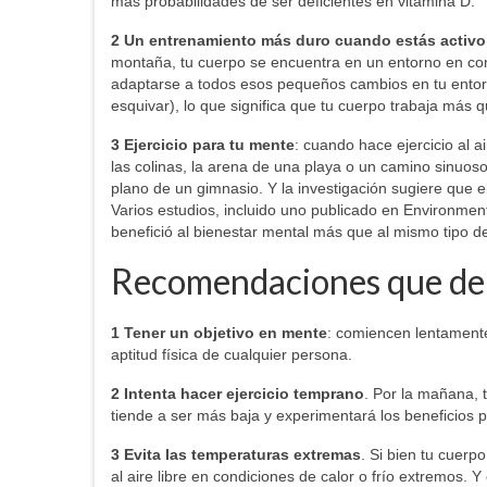
más probabilidades de ser deficientes en vitamina D.
2 Un entrenamiento más duro cuando estás activo a
montaña, tu cuerpo se encuentra en un entorno en con
adaptarse a todos esos pequeños cambios en tu entorn
esquivar), lo que significa que tu cuerpo trabaja más qu
3 Ejercicio para tu mente
: cuando hace ejercicio al a
las colinas, la arena de una playa o un camino sinuos
plano de un gimnasio. Y la investigación sugiere que el
Varios estudios, incluido uno publicado en Environment
benefició al bienestar mental más que al mismo tipo de 
Recomendaciones que deb
1 Tener un objetivo en mente
: comiencen lentamente 
aptitud física de cualquier persona.
2 Intenta hacer ejercicio temprano
. Por la mañana, 
tiende a ser más baja y experimentará los beneficios 
3 Evita las temperaturas extremas
. Si bien tu cuerp
al aire libre en condiciones de calor o frío extremos.