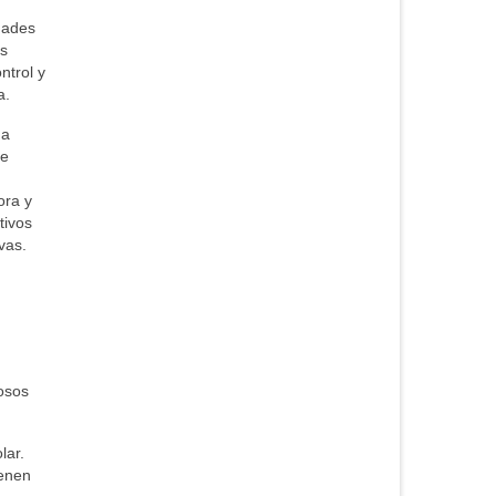
dades
os
ntrol y
a.
da
ue
ora y
tivos
vas.
rosos
lar.
ienen