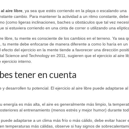
l aire libre
, ya sea que estés corriendo en la playa o escalando una
stante cambio. Para mantener la actividad a un ritmo constante, debe
o (como ligeras inclinaciones, baches u obstáculos que tal vez necesi
e si estuviera corriendo en una cinta de correr o utilizando una elíptic
ire libre, tu mente es consciente de los cambios en el terreno. Ya sea 
o, tu mente debe enfocarse de manera diferente a como lo haría en un 
 efecto del ejercicio en la mente tiende a favorecer una dirección posit
al Science and Technology en 2011, sugieren que el ejercicio al aire li
ejercicio interno.
es tener en cuenta
y desarrollen tu potencial. El ejercicio al aire libre puede adaptarse al
tu energía es más alta, el aire es generalmente más limpio, la tempera
posteriores al entrenamiento (menos estrés y mejor humor) durante todo
o puede adaptarse a un clima más frío o más cálido, debe evitar hacer e
 Y en temperaturas más cálidas, observe si hay signos de sobrecalentam