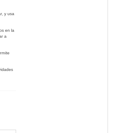
r, y usa
os en la
ar a
rmite
vidades