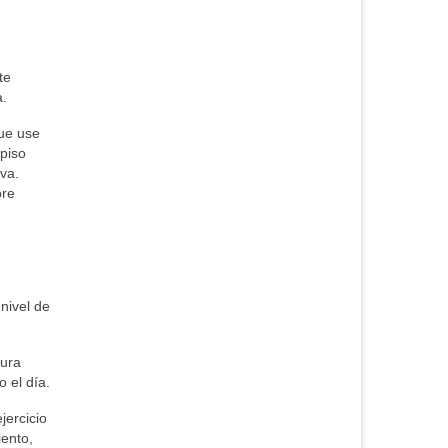
te
a.
que use
piso
iva.
bre
 nivel de
tura
 el día.
jercicio
iento,