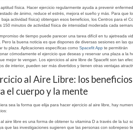
 aptitud física. Hacer ejercicio regularmente ayuda a prevenir enferme
estado de ánimo, reduce el estrés, mejora el sueño y más. Para que l
aja actividad física) obtengan esos beneficios, los Centros para el Co
 150 minutos de actividad física de intensidad moderada cada seman
mpromiso de tiempo puede parecer una tarea difícil en tu ajetreada vi
l. Pero la buena noticia es que dispones de diversas sesiones en las q
ar tu plaza. Aplicaciones específicas como
Spacefit App
te permitirán
ionar cómodamente el ejercicio que deseas y reservar una plaza a la h
ue mejor te vengan. Los ejercicios al aire libre de Spacefit son tan efec
s de interior, pueden ser más divertidos y tienen otras ventajas atracti
rcicio al Aire Libre: los beneficios
a el cuerpo y la mente
era sea la forma que elija para hacer ejercicio al aire libre, hay nume
ios:
o al aire libre es una forma de obtener tu vitamina D a través de la luz so
ya que las investigaciones sugieren que las personas con sobrepeso t