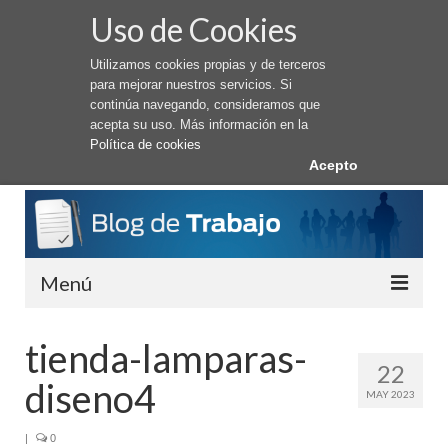
Uso de Cookies
Utilizamos cookies propias y de terceros
para mejorar nuestros servicios. Si
continúa navegando, consideramos que
acepta su uso. Más información en la
Política de cookies
Acepto
Menú
Conseguir Trabajo
tienda-lamparas-
22
Cómo buscar trabajo
diseno4
MAY 2023
Trabajar en el Extranjero
|
0