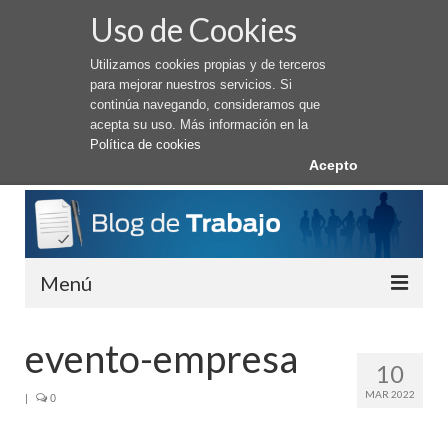
Uso de Cookies
Utilizamos cookies propias y de terceros
para mejorar nuestros servicios. Si
continúa navegando, consideramos que
acepta su uso. Más información en la
Política de cookies
Acepto
Menú
Conseguir Trabajo
evento-empresa
10
Cómo buscar trabajo
MAR 2022
|
0
Trabajar en el Extranjero