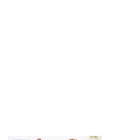
El Currículum
Ejemplos de CV
La Entrevista
Ejemplos de Entrevistas de trabajo
Como vestirse
El Entrevistador
Preguntas de Marketing
Entrevista por Skype
Mejorar en el trabajo
Mejorar Sueldo
Solicitar Aumento